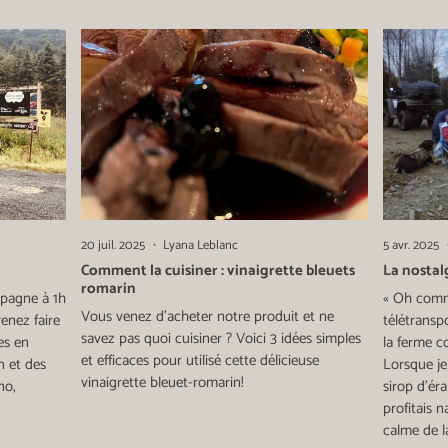
20 juil. 2025
Lyana Leblanc
5 avr. 2025
Comment la cuisiner : vinaigrette bleuets
La nostal
romarin
ampagne à 1h
« Oh comm
Vous venez d'acheter notre produit et ne
nez faire
télétransp
savez pas quoi cuisiner ? Voici 3 idées simples
es en
la ferme c
et efficaces pour utilisé cette délicieuse
n et des
Lorsque je
vinaigrette bleuet-romarin!
no,
sirop d’éra
profitais 
calme de l