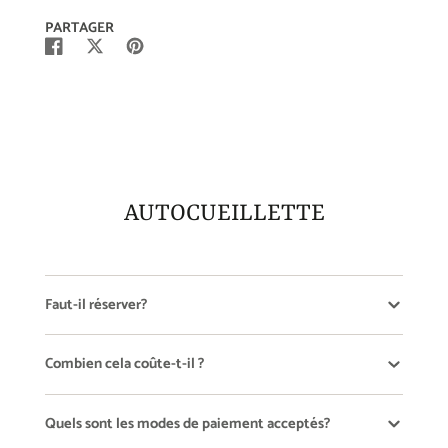
PARTAGER
Partager
S'ouvre
Tweeter
S'ouvre
Épingler
S'ouvre
sur
dans
sur
dans
sur
dans
Facebook
une
Twitter
une
Pinterest
une
nouvelle
nouvelle
nouvelle
fenêtre.
fenêtre.
fenêtre.
AUTOCUEILLETTE
Faut-il réserver?
Combien cela coûte-t-il ?
Quels sont les modes de paiement acceptés?