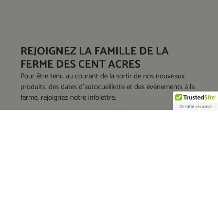
REJOIGNEZ LA FAMILLE DE LA
FERME DES CENT ACRES
Pour être tenu au courant de la sortir de nos nouveaux
produits, des dates d'autocueillette et des évènements à la
ferme, rejoignez notre infolettre.
Je souhaite m'abonner à :
Promotions & recettes
Autocueillette
S'inscrire