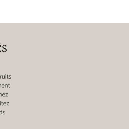
ÉS
ruits
ment
enez
itez
ds