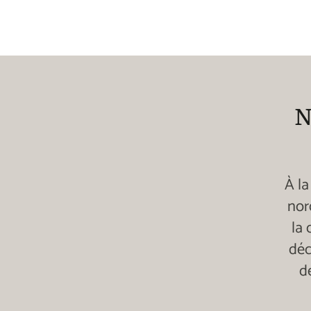
N
À la
nor
la 
déc
d