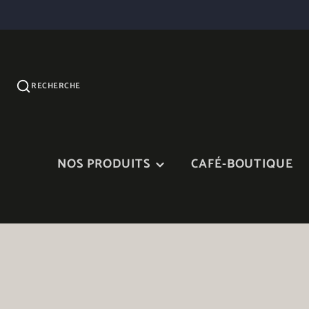
RECHERCHE
NOS PRODUITS
CAFÉ-BOUTIQUE
CONFITURES
SIROP D'ÉRABLE ET
PRODUITS D'ÉRABLE
VINAIGRETTES
NOS TERRINES ET
CHEDDAR