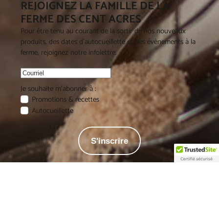
REJOIGNEZ LA FAMILLE DE LA
FERME DES CENT ACRES
Pour être tenu au courant de la sortir de nos nouveaux
produits, des dates d'autocueillette et des évènements à la
ferme, rejoignez notre infolettre.
Je souhaite m'abonner à :
Promotions & recettes
Autocueillette
S'inscrire