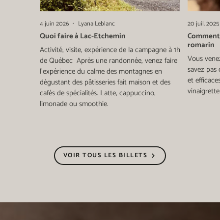
4 juin 2026
Lyana Leblanc
20 juil. 2025
Quoi faire à Lac-Etchemin
Comment l
romarin
Activité, visite, expérience de la campagne à 1h
Vous venez
de Québec Après une randonnée, venez faire
savez pas q
l'expérience du calme des montagnes en
et efficace
dégustant des pâtisseries fait maison et des
vinaigrett
cafés de spécialités. Latte, cappuccino,
limonade ou smoothie.
VOIR TOUS LES BILLETS