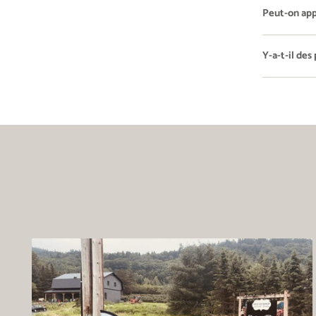
Peut-on app
Y-a-t-il des