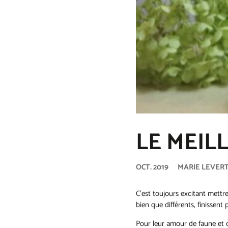
NOS PANIERS-
CADEAUX
TERRE DU 9
CARTE CADEAU
LE MEIL
OCT. 2019
MARIE LEVER
C’est toujours excitant mettr
bien que différents, finissent 
Pour leur amour de faune et 