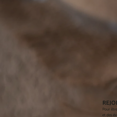
REJO
Pour être
et des év