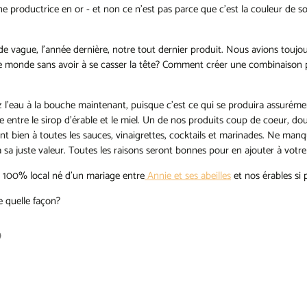
une productrice en or - et non ce n’est pas parce que c’est la couleur de 
 vague, l’année dernière, notre tout dernier produit. Nous avions toujour
le monde sans avoir à se casser la tête? Comment créer une combinaison p
l’eau à la bouche maintenant, puisque c’est ce qui se produira assurém
re entre le sirop d’érable et le miel. Un de nos produits coup de coeur, do
ent bien à toutes les sauces, vinaigrettes, cocktails et marinades. Ne man
 sa juste valeur. Toutes les raisons seront bonnes pour en ajouter à votre
t 100% local né d’un mariage entre
Annie et ses abeilles
et nos érables si 
e quelle façon?
ingler
ouvre
r
ns
nterest
e
uvelle
nêtre.