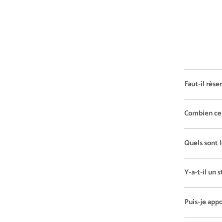
Faut-il rése
Combien cel
Quels sont 
Y-a-t-il un
Puis-je app