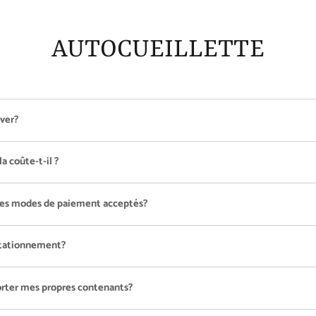
AUTOCUEILLETTE
rver?
a coûte-t-il ?
les modes de paiement acceptés?
 stationnement?
orter mes propres contenants?