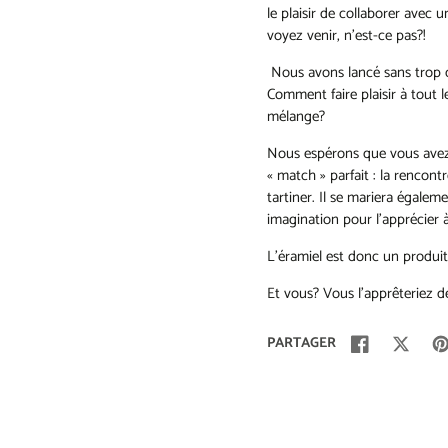
le plaisir de collaborer avec 
voyez venir, n’est-ce pas?!
Nous avons lancé sans trop de
Comment faire plaisir à tout 
mélange?
Nous espérons que vous avez 
« match » parfait : la rencont
tartiner. Il se mariera égalem
imagination pour l’apprécier à
L’éramiel est donc un produi
Et vous? Vous l’apprêteriez d
PARTAGER
Partager
S'ouvre
Tweeter
S'ouvre
Ép
S'
sur
dans
sur
dans
su
da
Facebook
une
Twitter
une
Pi
un
nouvelle
nouvelle
no
fenêtre.
fenêtre.
fe