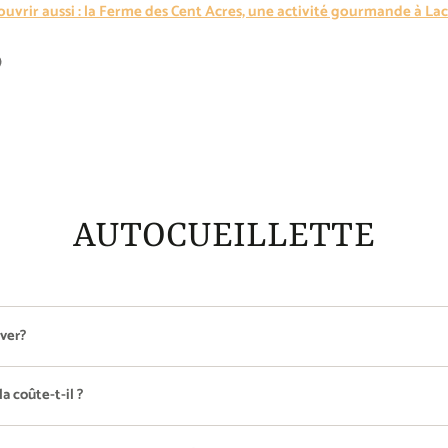
ouvrir aussi : la Ferme des Cent Acres, une activité gourmande à L
ingler
ouvre
r
ns
nterest
e
uvelle
nêtre.
AUTOCUEILLETTE
rver?
a coûte-t-il ?