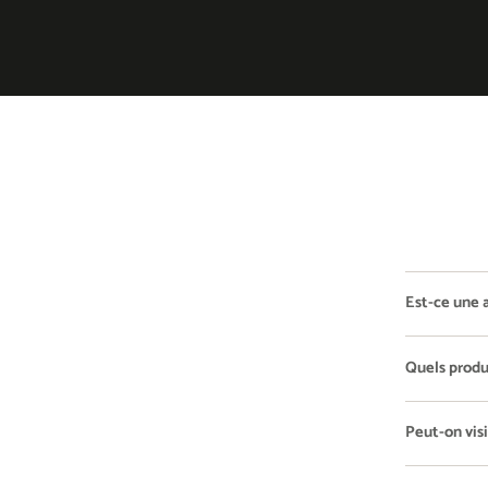
NOS PANIERS-
CADEAUX
TERRE DU 9
CARTE CADEAU
Est-ce une a
Quels produi
Peut-on visi