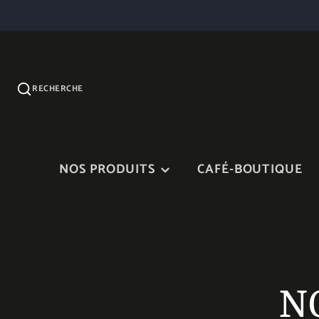
RECHERCHE
NOS PRODUITS
CAFÉ-BOUTIQUE
CONFITURES
SIROP D'ÉRABLE ET
PRODUITS D'ÉRABLE
VINAIGRETTES
N
NOS TERRINES ET
CHEDDAR