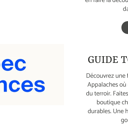
en faire la déco
d
GUIDE T
Découvrez une f
Appalaches où 
du terroir. Faite
boutique ch
durables. Une 
go