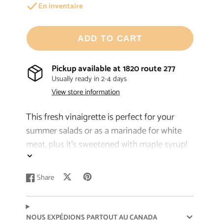
En inventaire
ADD TO CART
Pickup available at
1820 route 277
Usually ready in 2-4 days
View store information
This fresh vinaigrette is perfect for your
summer salads or as a marinade for white
meat, plus it’s sweetened with maple syrup!
It will appeal to everyone, even the most
discerning palate!
Share
Post
Opens
Pin
Opens
Share
Opens
on
in
on
in
on
in
The maple syrup and the lingonberries come
X
a
Pinterest
a
Facebook
a
from our farm, located in Lac-Etchemin.
new
new
new
NOUS EXPÉDIONS PARTOUT AU CANADA