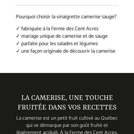
window.
window.
window.
Size: 250 ml
Pourquoi choisir la vinaigrette camerise sauge?
Ingredients: Canadian canola oil,
✓ fabriquée à la Ferme des Cent Acres
lingonberries, maple syrup, apple cider
✓ mariage unique de camerise et de sauge
vinegar, salt, sage.
✓ parfaite pour les salades et légumes
✓ une façon originale de découvrir la camerise
Click here to get the nutritional values for
the lingonberry sage vinaigrette
LA CAMERISE, UNE TOUCHE
FRUITÉE DANS VOS RECETTES
La camerise est un petit fruit cultivé au Québec
qui se démarque par son goût fruité et
légèrement acidulé. À la Ferme des Cent Acres,