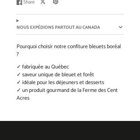
Share
even on your croissants
Post
Opens
Pin
Opens
Share
Opens
on
in
on
in
on
in
Ingredients: blueberries, maple syrup, pectin,
X
a
Pinterest
a
Facebook
a
new
new
new
lemon juice, dried spruce needles
NOUS EXPÉDIONS PARTOUT AU CANADA
window.
window.
window.
Click here to get the nutritional values of
Pourquoi choisir notre confiture bleuets boréal
boreal blueberry jam
?
✓ fabriquée au Québec
✓ saveur unique de bleuet et forêt
✓ idéale pour les déjeuners et desserts
✓ un produit gourmand de la Ferme des Cent
Acres