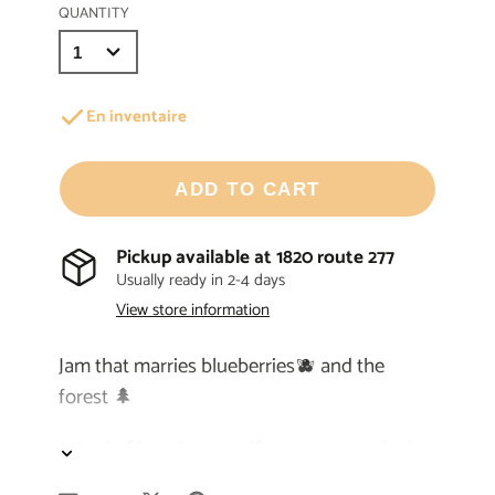
QUANTITY
En inventaire
ADD TO CART
Pickup available at
1820 route 277
Usually ready in 2-4 days
View store information
Jam that marries blueberries🫐 and the
forest 🌲
212 ml of happiness as if you were out in the
fields. Perfect with sharp cheddar cheese or