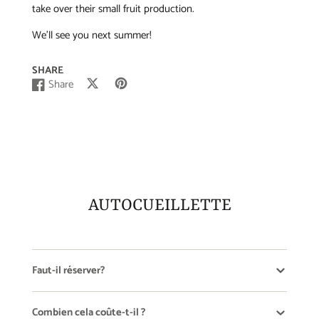
take over their small fruit production.
We’ll see you next summer!
SHARE
Share
Post
Opens
Pin
Opens
Share
Opens
on
in
on
in
on
in
X
a
Pinterest
a
Facebook
a
new
new
new
window.
window.
window.
AUTOCUEILLETTE
Faut-il réserver?
Combien cela coûte-t-il ?