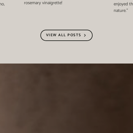
rosemary vinaigrette!
no,
enjoyed th
nature."
VIEW ALL POSTS