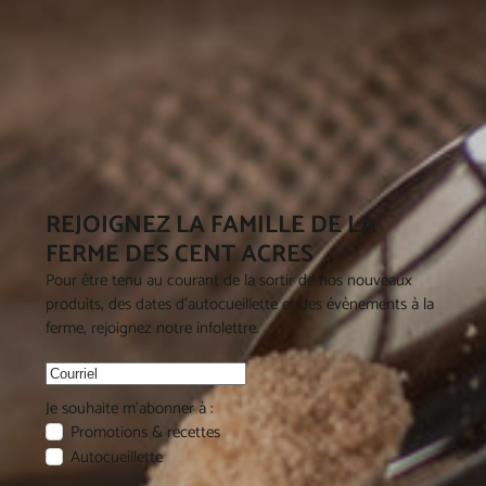
REJOIGNEZ LA FAMILLE DE LA
FERME DES CENT ACRES
Pour être tenu au courant de la sortir de nos nouveaux
produits, des dates d'autocueillette et des évènements à la
ferme, rejoignez notre infolettre.
Je souhaite m'abonner à :
Promotions & recettes
Autocueillette