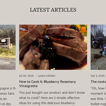
LATEST ARTICLES
Jul 20, 2025
Lyana Leblanc
Apr 5, 2025
How to Cook It: Blueberry Rosemary
The nosta
Vinaigrette
ampagne à 1h
"Oh, how I
You just bought our product and don't know
nez faire
moment to 
what to cook? Here are 3 simple, effective
es en
was little.
ideas for using this delicious blueberry-
n et des
boiled map